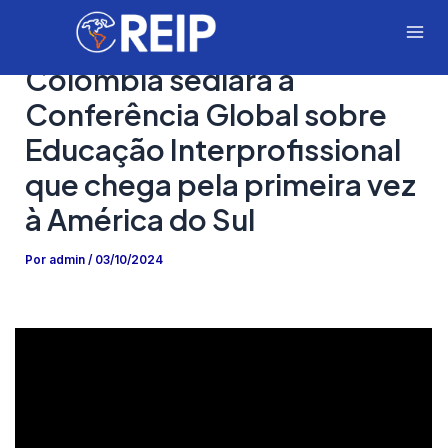
Ir
para
Mai
o
Colômbia sediará a
Me
conteúdo
Conferência Global sobre
Educação Interprofissional
que chega pela primeira vez
à América do Sul
Por
admin
/
03/10/2024