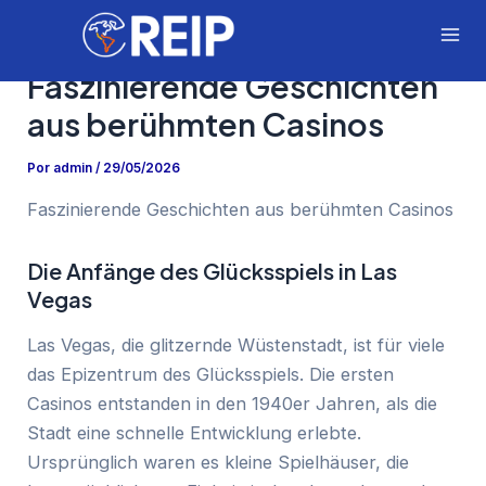
Ir
para
Mai
o
Faszinierende Geschichten
Me
conteúdo
aus berühmten Casinos
Por
admin
/
29/05/2026
Faszinierende Geschichten aus berühmten Casinos
Die Anfänge des Glücksspiels in Las
Vegas
Las Vegas, die glitzernde Wüstenstadt, ist für viele
das Epizentrum des Glücksspiels. Die ersten
Casinos entstanden in den 1940er Jahren, als die
Stadt eine schnelle Entwicklung erlebte.
Ursprünglich waren es kleine Spielhäuser, die