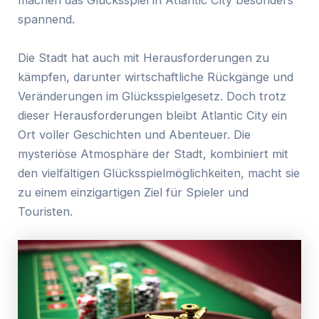
machen das Glücksspiel in Atlantic City besonders
spannend.
Die Stadt hat auch mit Herausforderungen zu
kämpfen, darunter wirtschaftliche Rückgänge und
Veränderungen im Glücksspielgesetz. Doch trotz
dieser Herausforderungen bleibt Atlantic City ein
Ort voller Geschichten und Abenteuer. Die
mysteriöse Atmosphäre der Stadt, kombiniert mit
den vielfältigen Glücksspielmöglichkeiten, macht sie
zu einem einzigartigen Ziel für Spieler und
Touristen.