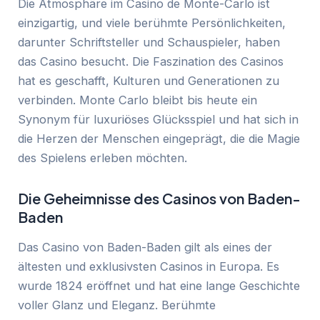
Die Atmosphäre im Casino de Monte-Carlo ist
einzigartig, und viele berühmte Persönlichkeiten,
darunter Schriftsteller und Schauspieler, haben
das Casino besucht. Die Faszination des Casinos
hat es geschafft, Kulturen und Generationen zu
verbinden. Monte Carlo bleibt bis heute ein
Synonym für luxuriöses Glücksspiel und hat sich in
die Herzen der Menschen eingeprägt, die die Magie
des Spielens erleben möchten.
Die Geheimnisse des Casinos von Baden-
Baden
Das Casino von Baden-Baden gilt als eines der
ältesten und exklusivsten Casinos in Europa. Es
wurde 1824 eröffnet und hat eine lange Geschichte
voller Glanz und Eleganz. Berühmte