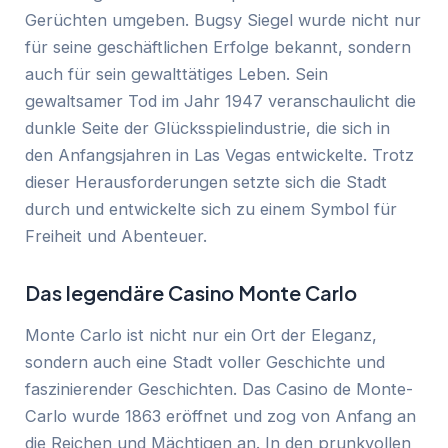
Gerüchten umgeben. Bugsy Siegel wurde nicht nur
für seine geschäftlichen Erfolge bekannt, sondern
auch für sein gewalttätiges Leben. Sein
gewaltsamer Tod im Jahr 1947 veranschaulicht die
dunkle Seite der Glücksspielindustrie, die sich in
den Anfangsjahren in Las Vegas entwickelte. Trotz
dieser Herausforderungen setzte sich die Stadt
durch und entwickelte sich zu einem Symbol für
Freiheit und Abenteuer.
Das legendäre Casino Monte Carlo
Monte Carlo ist nicht nur ein Ort der Eleganz,
sondern auch eine Stadt voller Geschichte und
faszinierender Geschichten. Das Casino de Monte-
Carlo wurde 1863 eröffnet und zog von Anfang an
die Reichen und Mächtigen an. In den prunkvollen