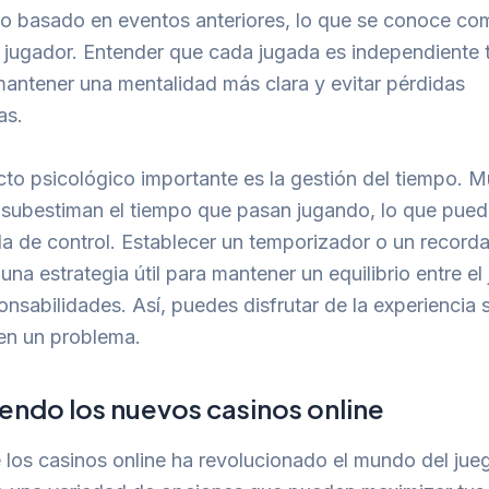
go basado en eventos anteriores, lo que se conoce co
l jugador. Entender que cada jugada es independiente 
mantener una mentalidad más clara y evitar pérdidas
as.
to psicológico importante es la gestión del tiempo. 
subestiman el tiempo que pasan jugando, lo que puede
a de control. Establecer un temporizador o un recorda
una estrategia útil para mantener un equilibrio entre el
onsabilidades. Así, puedes disfrutar de la experiencia 
en un problema.
ndo los nuevos casinos online
 los casinos online ha revolucionado el mundo del jue