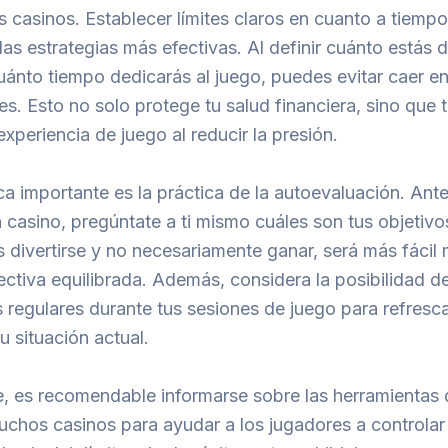
s casinos. Establecer límites claros en cuanto a tiempo
las estrategias más efectivas. Al definir cuánto estás 
uánto tiempo dedicarás al juego, puedes evitar caer e
les. Esto no solo protege tu salud financiera, sino que
experiencia de juego al reducir la presión.
ca importante es la práctica de la autoevaluación. Ant
n casino, pregúntate a ti mismo cuáles son tus objetivos
s divertirse y no necesariamente ganar, será más fácil
ctiva equilibrada. Además, considera la posibilidad d
regulares durante tus sesiones de juego para refresc
tu situación actual.
e, es recomendable informarse sobre las herramientas
chos casinos para ayudar a los jugadores a controlar