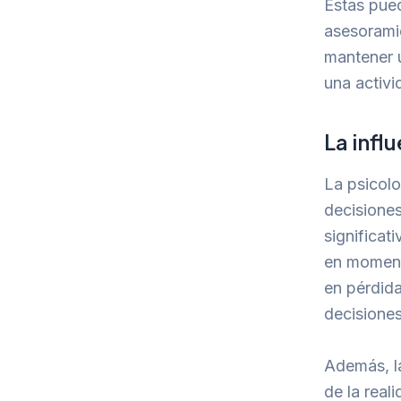
Estas pued
asesoramie
mantener u
una activi
La infl
La psicol
decisiones
significat
en moment
en pérdida
decisiones
Además, la
de la real