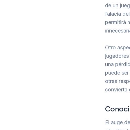
de un jue
falacia de
permitirá 
innecesari
Otro aspec
jugadores 
una pérdid
puede ser 
otras resp
convierta 
Conocie
El auge de