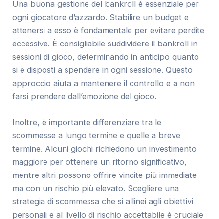
Una buona gestione del bankroll è essenziale per
ogni giocatore d’azzardo. Stabilire un budget e
attenersi a esso è fondamentale per evitare perdite
eccessive. È consigliabile suddividere il bankroll in
sessioni di gioco, determinando in anticipo quanto
si è disposti a spendere in ogni sessione. Questo
approccio aiuta a mantenere il controllo e a non
farsi prendere dall’emozione del gioco.
Inoltre, è importante differenziare tra le
scommesse a lungo termine e quelle a breve
termine. Alcuni giochi richiedono un investimento
maggiore per ottenere un ritorno significativo,
mentre altri possono offrire vincite più immediate
ma con un rischio più elevato. Scegliere una
strategia di scommessa che si allinei agli obiettivi
personali e al livello di rischio accettabile è cruciale