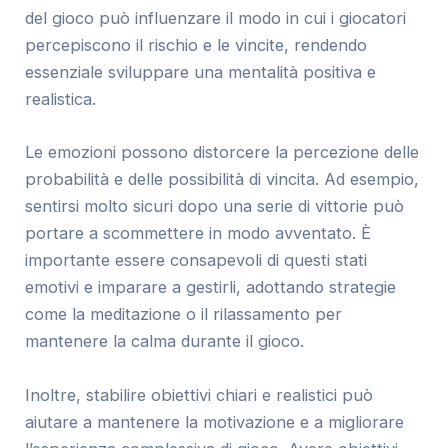
del gioco può influenzare il modo in cui i giocatori
percepiscono il rischio e le vincite, rendendo
essenziale sviluppare una mentalità positiva e
realistica.
Le emozioni possono distorcere la percezione delle
probabilità e delle possibilità di vincita. Ad esempio,
sentirsi molto sicuri dopo una serie di vittorie può
portare a scommettere in modo avventato. È
importante essere consapevoli di questi stati
emotivi e imparare a gestirli, adottando strategie
come la meditazione o il rilassamento per
mantenere la calma durante il gioco.
Inoltre, stabilire obiettivi chiari e realistici può
aiutare a mantenere la motivazione e a migliorare