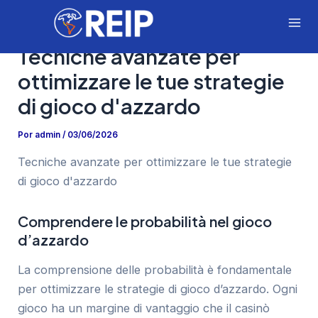
Ir
para
Mai
o
Tecniche avanzate per
Me
conteúdo
ottimizzare le tue strategie
di gioco d'azzardo
Por
admin
/
03/06/2026
Tecniche avanzate per ottimizzare le tue strategie
di gioco d'azzardo
Comprendere le probabilità nel gioco
d’azzardo
La comprensione delle probabilità è fondamentale
per ottimizzare le strategie di gioco d’azzardo. Ogni
gioco ha un margine di vantaggio che il casinò