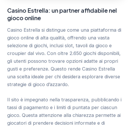
Casino Estrella: un partner affidabile nel
gioco online
Casino Estrella si distingue come una piattaforma di
gioco online di alta qualità, offrendo una vasta
selezione di giochi, inclusi slot, tavoli da gioco e
croupier dal vivo. Con oltre 2.650 giochi disponibili,
gli utenti possono trovare opzioni adatte ai propri
gusti e preferenze. Questo rende Casino Estrella
una scelta ideale per chi desidera esplorare diverse
strategie di gioco d’azzardo.
Il sito è impegnato nella trasparenza, pubblicando i
tassi di pagamento e i limiti di puntata per ciascun
gioco. Questa attenzione alla chiarezza permette ai
giocatori di prendere decisioni informate e di