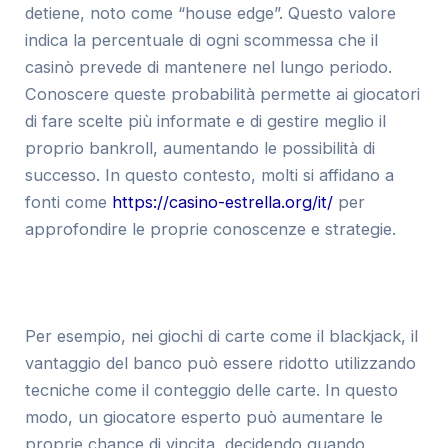
detiene, noto come “house edge”. Questo valore
indica la percentuale di ogni scommessa che il
casinò prevede di mantenere nel lungo periodo.
Conoscere queste probabilità permette ai giocatori
di fare scelte più informate e di gestire meglio il
proprio bankroll, aumentando le possibilità di
successo. In questo contesto, molti si affidano a
fonti come
https://casino-estrella.org/it/
per
approfondire le proprie conoscenze e strategie.
Per esempio, nei giochi di carte come il blackjack, il
vantaggio del banco può essere ridotto utilizzando
tecniche come il conteggio delle carte. In questo
modo, un giocatore esperto può aumentare le
proprie chance di vincita, decidendo quando