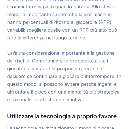
scommettere di più o quando ritirarsi. Allo stesso
modo, è importante sapere che le slot machine
hanno percentuali di ritorno al giocatore (RTP)
variabili; scegliere quelle con un RTP più alto può
fare la differenza nel lungo termine.
Un’altra considerazione importante è la gestione
del rischio. Comprendere le probabilità aiuta i
giocatori a valutare le proprie strategie e a
decidere se continuare a giocare o interrompere. In
questo modo, si possono evitare perdite ingenti e
affrontare il gioco con una mentalità più strategica
e razionale, piuttosto che emotiva.
Utilizzare la tecnologia a proprio favore
La tecnologia ha rivoluzionato il modo di giocare