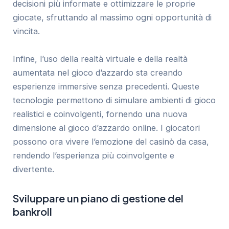
decisioni più informate e ottimizzare le proprie
giocate, sfruttando al massimo ogni opportunità di
vincita.
Infine, l’uso della realtà virtuale e della realtà
aumentata nel gioco d’azzardo sta creando
esperienze immersive senza precedenti. Queste
tecnologie permettono di simulare ambienti di gioco
realistici e coinvolgenti, fornendo una nuova
dimensione al gioco d’azzardo online. I giocatori
possono ora vivere l’emozione del casinò da casa,
rendendo l’esperienza più coinvolgente e
divertente.
Sviluppare un piano di gestione del
bankroll