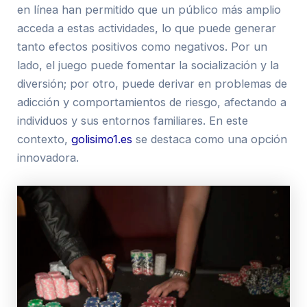
en línea han permitido que un público más amplio
acceda a estas actividades, lo que puede generar
tanto efectos positivos como negativos. Por un
lado, el juego puede fomentar la socialización y la
diversión; por otro, puede derivar en problemas de
adicción y comportamientos de riesgo, afectando a
individuos y sus entornos familiares. En este
contexto,
golisimo1.es
se destaca como una opción
innovadora.