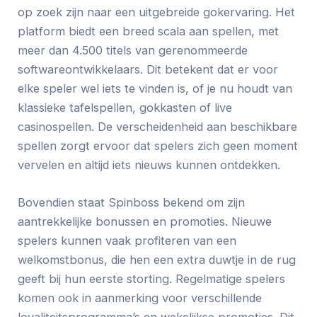
op zoek zijn naar een uitgebreide gokervaring. Het
platform biedt een breed scala aan spellen, met
meer dan 4.500 titels van gerenommeerde
softwareontwikkelaars. Dit betekent dat er voor
elke speler wel iets te vinden is, of je nu houdt van
klassieke tafelspellen, gokkasten of live
casinospellen. De verscheidenheid aan beschikbare
spellen zorgt ervoor dat spelers zich geen moment
vervelen en altijd iets nieuws kunnen ontdekken.
Bovendien staat Spinboss bekend om zijn
aantrekkelijke bonussen en promoties. Nieuwe
spelers kunnen vaak profiteren van een
welkomstbonus, die hen een extra duwtje in de rug
geeft bij hun eerste storting. Regelmatige spelers
komen ook in aanmerking voor verschillende