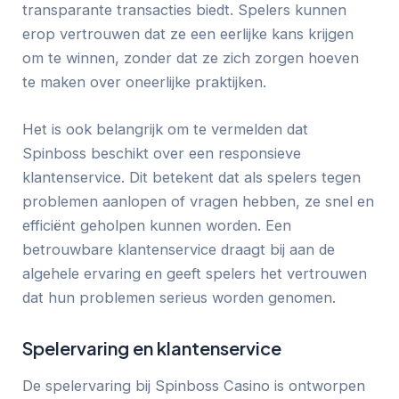
transparante transacties biedt. Spelers kunnen
erop vertrouwen dat ze een eerlijke kans krijgen
om te winnen, zonder dat ze zich zorgen hoeven
te maken over oneerlijke praktijken.
Het is ook belangrijk om te vermelden dat
Spinboss beschikt over een responsieve
klantenservice. Dit betekent dat als spelers tegen
problemen aanlopen of vragen hebben, ze snel en
efficiënt geholpen kunnen worden. Een
betrouwbare klantenservice draagt bij aan de
algehele ervaring en geeft spelers het vertrouwen
dat hun problemen serieus worden genomen.
Spelervaring en klantenservice
De spelervaring bij Spinboss Casino is ontworpen