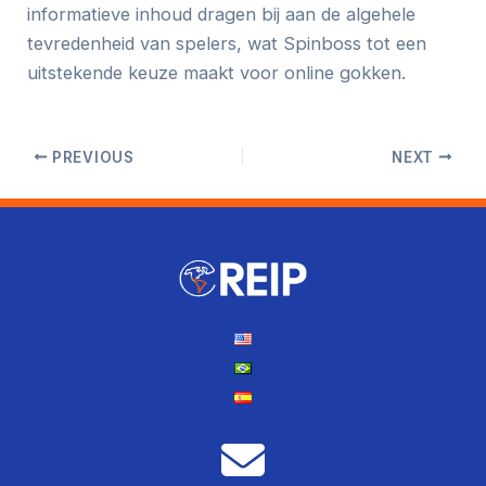
informatieve inhoud dragen bij aan de algehele
tevredenheid van spelers, wat Spinboss tot een
uitstekende keuze maakt voor online gokken.
PREVIOUS
NEXT