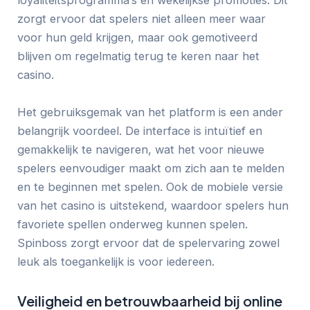
loyaliteitsprogramma’s en wekelijkse promoties. Dit
zorgt ervoor dat spelers niet alleen meer waar
voor hun geld krijgen, maar ook gemotiveerd
blijven om regelmatig terug te keren naar het
casino.
Het gebruiksgemak van het platform is een ander
belangrijk voordeel. De interface is intuïtief en
gemakkelijk te navigeren, wat het voor nieuwe
spelers eenvoudiger maakt om zich aan te melden
en te beginnen met spelen. Ook de mobiele versie
van het casino is uitstekend, waardoor spelers hun
favoriete spellen onderweg kunnen spelen.
Spinboss zorgt ervoor dat de spelervaring zowel
leuk als toegankelijk is voor iedereen.
Veiligheid en betrouwbaarheid bij online