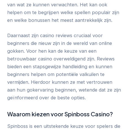
van wat ze kunnen verwachten. Het kan ook
helpen om te begrijpen welke spellen populair zijn
en welke bonussen het meest aantrekkelijk zijn.
Daarnaast zijn casino reviews cruciaal voor
beginners die nieuw zijn in de wereld van online
gokken. Voor hen kan de keuze van een
betrouwbaar casino overweldigend zijn. Reviews
bieden een stapsgewijze handleiding en kunnen
beginners helpen om potentiële valkuilen te
vermijden. Hierdoor kunnen ze met vertrouwen
aan hun gokervaring beginnen, wetende dat ze zijn
geïnformeerd over de beste opties.
Waarom kiezen voor Spinboss Casino?
Spinboss is een uitstekende keuze voor spelers die