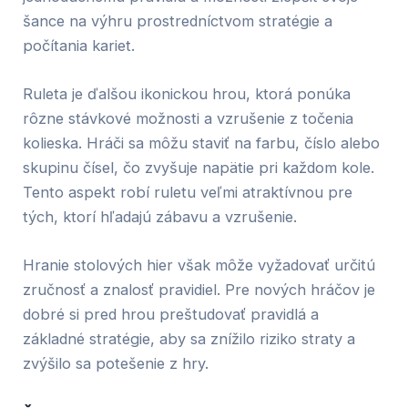
šance na výhru prostredníctvom stratégie a
počítania kariet.
Ruleta je ďalšou ikonickou hrou, ktorá ponúka
rôzne stávkové možnosti a vzrušenie z točenia
kolieska. Hráči sa môžu staviť na farbu, číslo alebo
skupinu čísel, čo zvyšuje napätie pri každom kole.
Tento aspekt robí ruletu veľmi atraktívnou pre
tých, ktorí hľadajú zábavu a vzrušenie.
Hranie stolových hier však môže vyžadovať určitú
zručnosť a znalosť pravidiel. Pre nových hráčov je
dobré si pred hrou preštudovať pravidlá a
základné stratégie, aby sa znížilo riziko straty a
zvýšilo sa potešenie z hry.