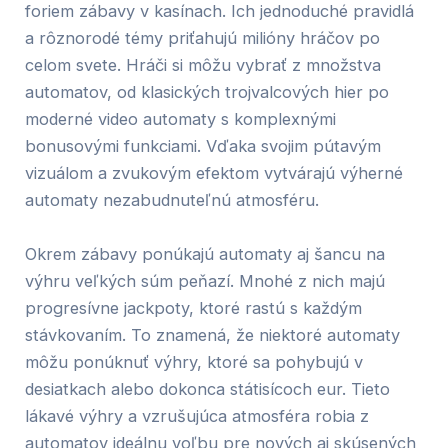
foriem zábavy v kasínach. Ich jednoduché pravidlá
a rôznorodé témy priťahujú milióny hráčov po
celom svete. Hráči si môžu vybrať z množstva
automatov, od klasických trojvalcových hier po
moderné video automaty s komplexnými
bonusovými funkciami. Vďaka svojim pútavým
vizuálom a zvukovým efektom vytvárajú výherné
automaty nezabudnuteľnú atmosféru.
Okrem zábavy ponúkajú automaty aj šancu na
výhru veľkých súm peňazí. Mnohé z nich majú
progresívne jackpoty, ktoré rastú s každým
stávkovaním. To znamená, že niektoré automaty
môžu ponúknuť výhry, ktoré sa pohybujú v
desiatkach alebo dokonca státisícoch eur. Tieto
lákavé výhry a vzrušujúca atmosféra robia z
automatov ideálnu voľbu pre nových aj skúsených