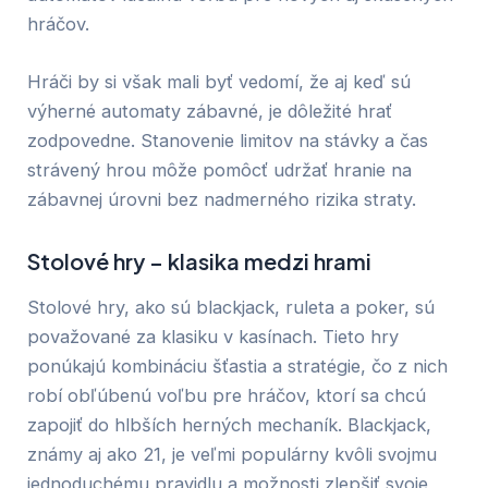
hráčov.
Hráči by si však mali byť vedomí, že aj keď sú
výherné automaty zábavné, je dôležité hrať
zodpovedne. Stanovenie limitov na stávky a čas
strávený hrou môže pomôcť udržať hranie na
zábavnej úrovni bez nadmerného rizika straty.
Stolové hry – klasika medzi hrami
Stolové hry, ako sú blackjack, ruleta a poker, sú
považované za klasiku v kasínach. Tieto hry
ponúkajú kombináciu šťastia a stratégie, čo z nich
robí obľúbenú voľbu pre hráčov, ktorí sa chcú
zapojiť do hlbších herných mechaník. Blackjack,
známy aj ako 21, je veľmi populárny kvôli svojmu
jednoduchému pravidlu a možnosti zlepšiť svoje