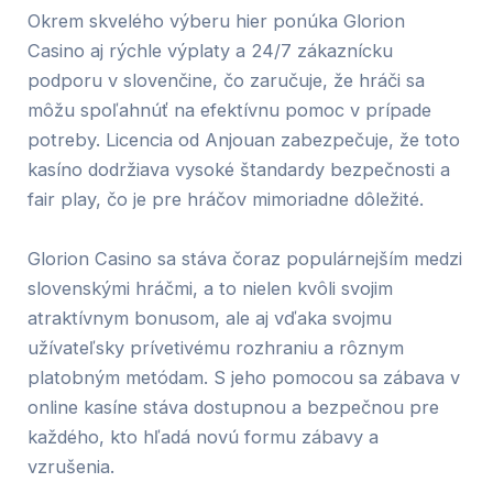
Okrem skvelého výberu hier ponúka Glorion
Casino aj rýchle výplaty a 24/7 zákaznícku
podporu v slovenčine, čo zaručuje, že hráči sa
môžu spoľahnúť na efektívnu pomoc v prípade
potreby. Licencia od Anjouan zabezpečuje, že toto
kasíno dodržiava vysoké štandardy bezpečnosti a
fair play, čo je pre hráčov mimoriadne dôležité.
Glorion Casino sa stáva čoraz populárnejším medzi
slovenskými hráčmi, a to nielen kvôli svojim
atraktívnym bonusom, ale aj vďaka svojmu
užívateľsky prívetivému rozhraniu a rôznym
platobným metódam. S jeho pomocou sa zábava v
online kasíne stáva dostupnou a bezpečnou pre
každého, kto hľadá novú formu zábavy a
vzrušenia.