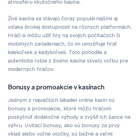
atmosféru skutočného kasína.
Živé kasína sa stávajú čoraz populárnejšími aj
vďaka širokej dostupnosti na rôznych platformách.
Hráči si môžu užiť hry na svojich počítačoch či
mobilných zariadeniach, čo im umožňuje hrať
kdekoľvek a kedykoľvek. Toto pohodlie a
autenticita robia z živého kasína skvelú voľbu pre
moderných hráčov.
Bonusy a promoakcie v kasínach
Jedným z najväčších lákadiel online kasín sú
bonusy a promoakcie, ktoré môžu hráčom
poskytnúť dodatočné výhody a zvýšiť ich šance na
výhru. Uvítací bonusy, ako sú bonusy za prvý
vklad alebo voľné otočky, sú bežné a veľmi