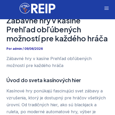
Ir
para
Mai
o
Zábavné hry v kasíne
Me
conteúdo
Prehľad obľúbených
možností pre každého hráča
Por
admin
/
09/06/2026
Zábavné hry v kasíne Prehľad obľúbených
možností pre každého hráča
Úvod do sveta kasínových hier
Kasínové hry ponúkajú fascinujúci svet zábavy a
vzrušenia, ktorý je dostupný pre hráčov všetkých
úrovní. Od tradičných hier, ako sú blackjack a
ruleta, po moderné automatové hry, výber je