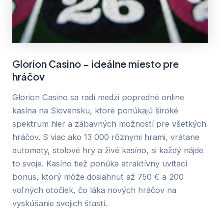
Glorion Casino – ideálne miesto pre
hráčov
Glorion Casino sa radí medzi popredné online
kasína na Slovensku, ktoré ponúkajú široké
spektrum hier a zábavných možností pre všetkých
hráčov. S viac ako 13 000 rôznymi hrami, vrátane
automaty, stolové hry a živé kasíno, si každý nájde
to svoje. Kasíno tiež ponúka atraktívny uvítací
bonus, ktorý môže dosiahnuť až 750 € a 200
voľných otočiek, čo láka nových hráčov na
vyskúšanie svojich šťastí.