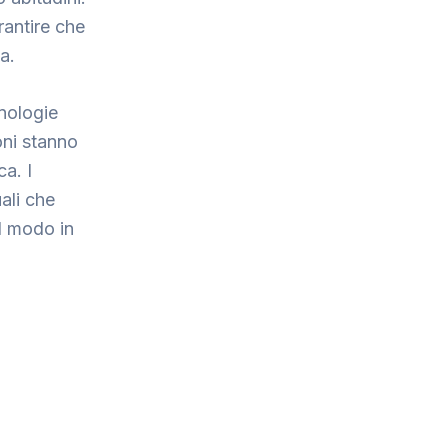
rantire che
a.
cnologie
ioni stanno
a. I
ali che
il modo in