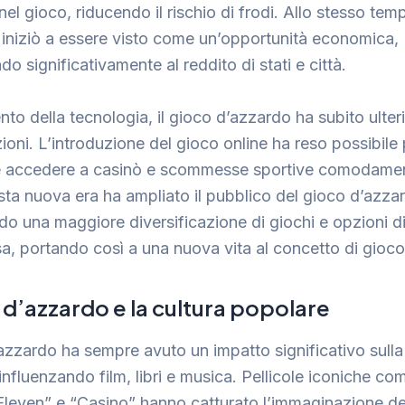
nel gioco, riducendo il rischio di frodi. Allo stesso temp
iniziò a essere visto come un’opportunità economica,
o significativamente al reddito di stati e città.
nto della tecnologia, il gioco d’azzardo ha subito ulteri
ioni. L’introduzione del gioco online ha reso possibile 
e accedere a casinò e scommesse sportive comodame
ta nuova era ha ampliato il pubblico del gioco d’azza
o una maggiore diversificazione di giochi e opzioni d
 portando così a una nuova vita al concetto di gioco
o d’azzardo e la cultura popolare
’azzardo ha sempre avuto un impatto significativo sulla
influenzando film, libri e musica. Pellicole iconiche co
leven” e “Casino” hanno catturato l’immaginazione de