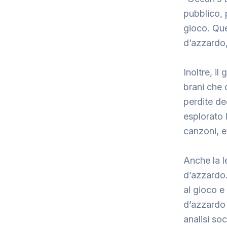
pubblico, 
gioco. Que
d’azzardo,
Inoltre, i
brani che 
perdite de
esplorato 
canzoni, e
Anche la l
d’azzardo.
al gioco e
d’azzardo
analisi so