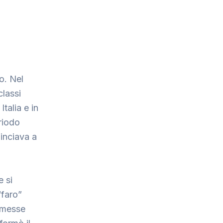
o. Nel
classi
Italia e in
riodo
inciava a
e si
“faro”
mmesse