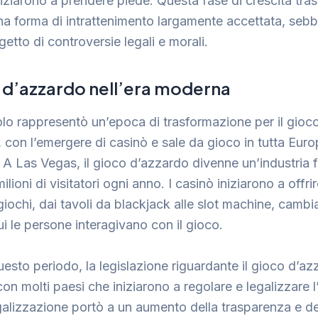
niziarono a prendere piede. Questa fase di crescita tras
na forma di intrattenimento largamente accettata, seb
etto di controversie legali e morali.
o d’azzardo nell’era moderna
olo rappresentò un’epoca di trasformazione per il gioc
 con l’emergere di casinò e sale da gioco in tutta Euro
i. A Las Vegas, il gioco d’azzardo divenne un’industria f
ilioni di visitatori ogni anno. I casinò iniziarono a offri
 giochi, dai tavoli da blackjack alle slot machine, cambi
i le persone interagivano con il gioco.
esto periodo, la legislazione riguardante il gioco d’az
on molti paesi che iniziarono a regolare e legalizzare l’
alizzazione portò a un aumento della trasparenza e de