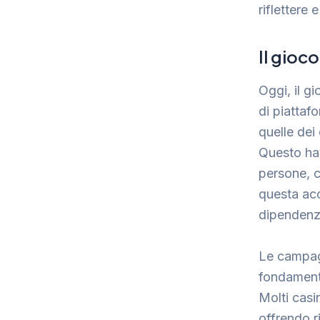
riflettere
Il gioc
Oggi, il g
di piattaf
quelle dei
Questo ha 
persone, c
questa acc
dipendenza
Le campagn
fondamenta
Molti casi
offrendo ri