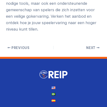
nodige tools, maar ook een ondersteunende
gemeenschap van spelers die zich inzetten voor
een veilige gokervaring. Verken het aanbod en
ontdek hoe je jouw speelervaring naar een hoger
niveau kunt tillen.
PREVIOUS
NEXT