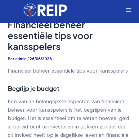
Ir
para
Mai
o
Financieel beheer
Me
conteúdo
essentiële tips voor
kansspelers
Por
admin
/
26/06/2026
Financieel beheer essentiële tips voor kansspelers
Begrijp je budget
Een van de belangrijkste aspecten van financieel
beheer voor kansspelers is het begrijpen van je
budget. Het is essentieel om te weten hoeveel geld
je bereid bent te investeren in gokken zonder dat
dit invloed heeft op je dagelijkse leven en financiële