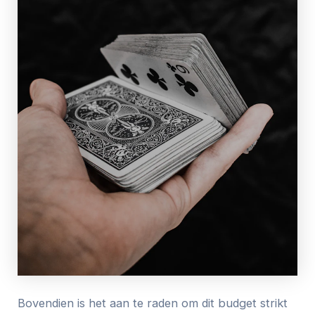
Bovendien is het aan te raden om dit budget strikt