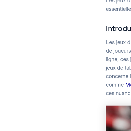
Les jeux d
essentiell
Introdu
Les jeux d
de joueurs
ligne, ces
jeux de ta
concerne l
comme
Me
ces nuance