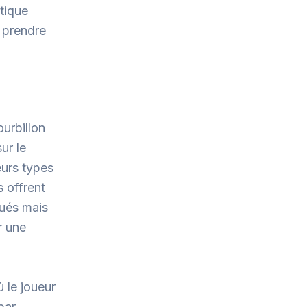
atique
t prendre
urbillon
ur le
ieurs types
s offrent
qués mais
r une
 le joueur
par