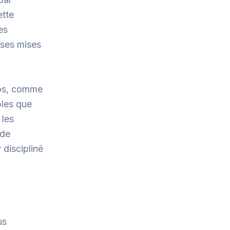
ette
es
 ses mises
ros, comme
bles que
 les
 de
 discipliné
us