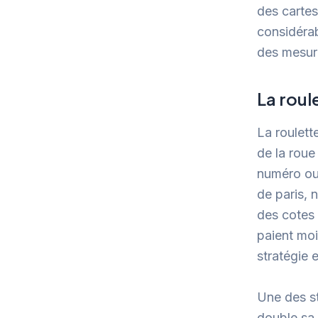
des cartes
considérab
des mesure
La roul
La roulett
de la roue
numéro ou l
de paris, 
des cotes 
paient moi
stratégie 
Une des st
double sa 