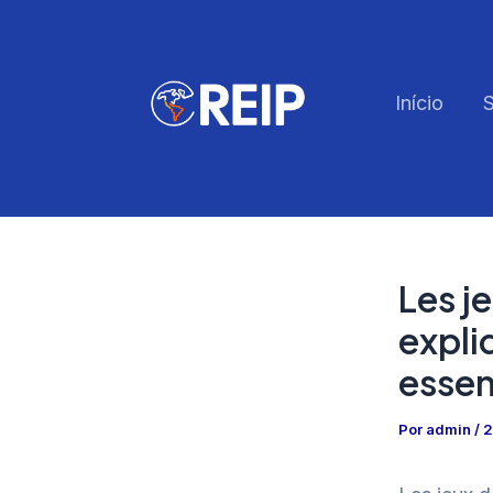
Ir
para
o
Início
conteúdo
Les j
expli
essen
Por
admin
/
2