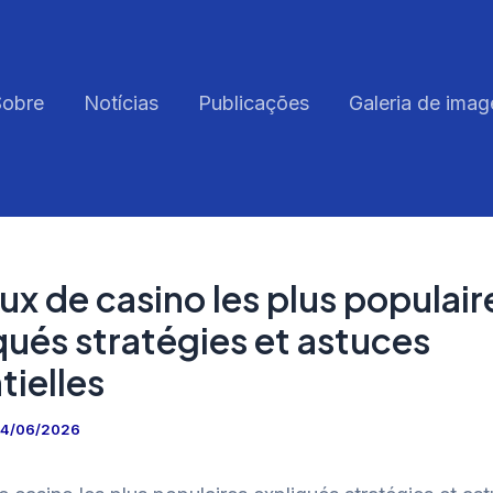
Sobre
Notícias
Publicações
Galeria de imag
eux de casino les plus populair
qués stratégies et astuces
tielles
4/06/2026