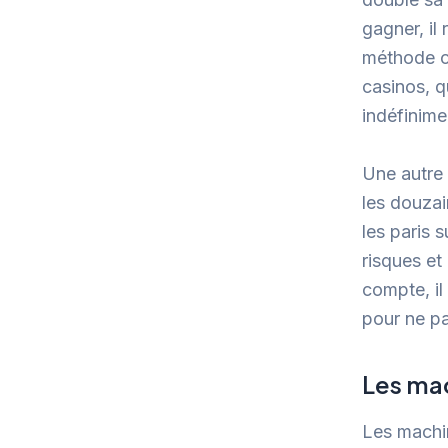
gagner, il
méthode c
casinos, q
indéfinime
Une autre
les douzai
les paris 
risques et
compte, il 
pour ne pa
Les mac
Les machin