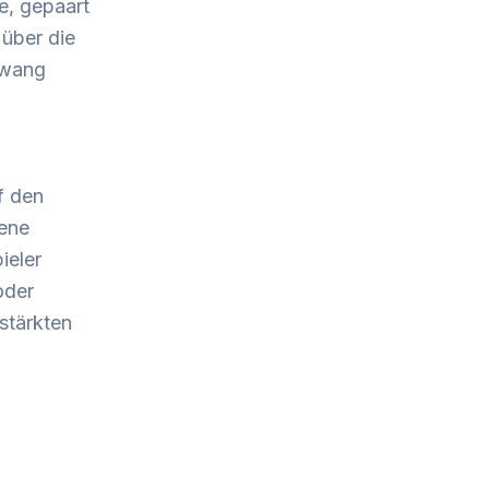
e, gepaart
 über die
zwang
f den
gene
ieler
oder
stärkten