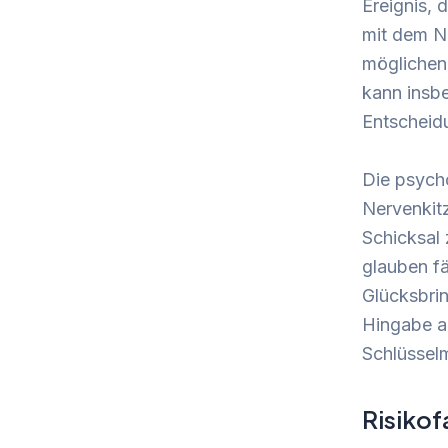
Ereignis,
mit dem Ne
möglichen
kann insb
Entscheidu
Die psycho
Nervenkitz
Schicksal 
glauben fä
Glücksbrin
Hingabe an
Schlüsselm
Risikof