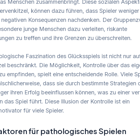
 das Menschen zusammenbringt. Diese sozialen Aspekt
rvenkitzel, können dazu führen, dass Spieler weniger
 negativen Konsequenzen nachdenken. Der Gruppen
esondere junge Menschen dazu verleiten, riskante
ngen zu treffen und ihre Grenzen zu überschreiten.
logische Faszination des Glücksspiels ist nicht nur au
el beschränkt. Die Möglichkeit, Kontrolle über das ei
zu empfinden, spielt eine entscheidende Rolle. Viele Sp
lschlicherweise, dass sie durch bestimmte Strategien 
ger ihren Erfolg beeinflussen können, was zu einer ver
 das Spiel führt. Diese Illusion der Kontrolle ist ein
otivator für viele Spieler.
aktoren für pathologisches Spielen