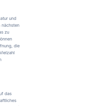
Natur und
m nächsten
as zu
können
fnung, die
Vielzahl
h
uf das
aftliches