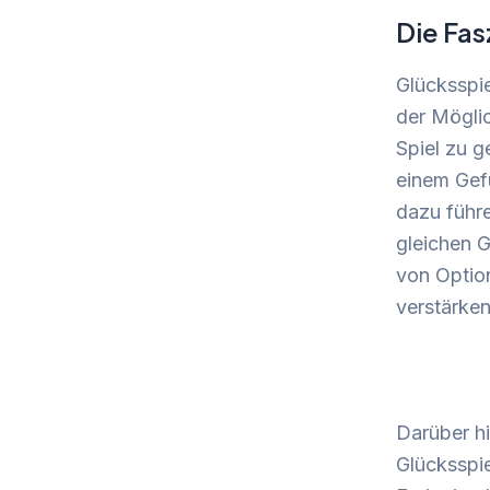
Die Fas
Glücksspi
der Möglic
Spiel zu g
einem Gef
dazu führe
gleichen G
von Option
verstärken
Darüber hi
Glücksspie