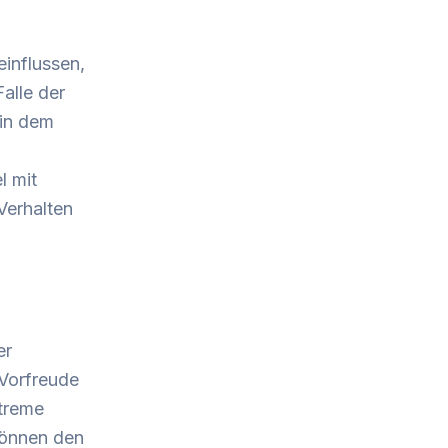
influssen,
alle der
 in dem
l mit
 Verhalten
er
 Vorfreude
xtreme
können den