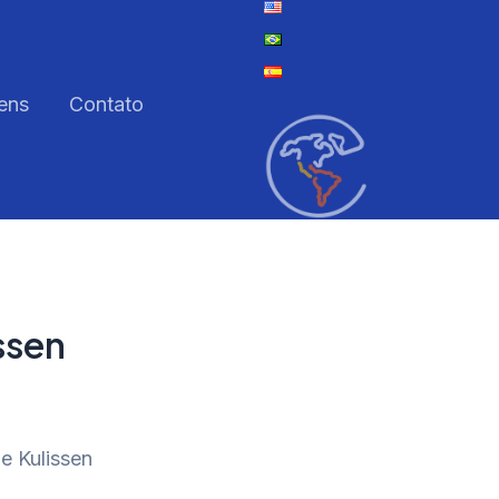
ens
Contato
issen
e Kulissen