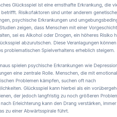
ches Glücksspiel ist eine ernsthafte Erkrankung, die vi
etrifft. Risikofaktoren sind unter anderem genetische
ngen, psychische Erkrankungen und umgebungsbedin
 Studien zeigen, dass Menschen mit einer Vorgeschich
lten, sei es Alkohol oder Drogen, ein höheres Risiko 
lücksspiel abzurutschen. Diese Veranlagungen können
es problematischen Spielverhaltens erheblich steigern.
inaus spielen psychische Erkrankungen wie Depressio
ngen eine zentrale Rolle. Menschen, die mit emotiona
ischen Problemen kämpfen, suchen oft nach
ichkeiten. Glücksspiel kann hierbei als ein vorüberge
nen, der jedoch langfristig zu noch größeren Problem
 nach Erleichterung kann den Drang verstärken, immer
as zu einer Abwärtsspirale führt.