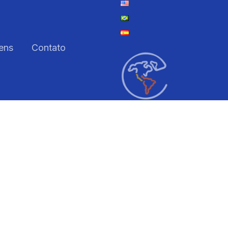
ens
Contato